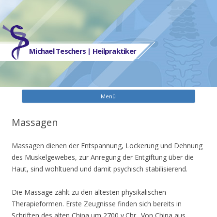
Michael Teschers | Heilpraktiker
Zum
Menü
Inhalt
spring
Massagen
Massagen dienen der Entspannung, Lockerung und Dehnung
des Muskelgewebes, zur Anregung der Entgiftung über die
Haut, sind wohltuend und damit psychisch stabilisierend.
Die Massage zählt zu den ältesten physikalischen
Therapieformen. Erste Zeugnisse finden sich bereits in
Schriften des alten China um 2700 v.Chr.. Von China aus