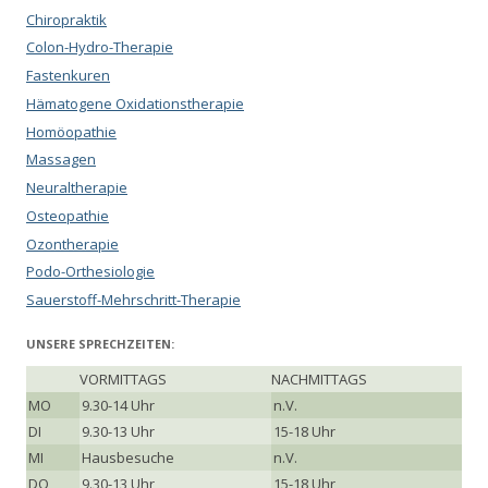
Chiropraktik
Colon-Hydro-Therapie
Fastenkuren
Hämatogene Oxidationstherapie
Homöopathie
Massagen
Neuraltherapie
Osteopathie
Ozontherapie
Podo-Orthesiologie
Sauerstoff-Mehrschritt-Therapie
UNSERE SPRECHZEITEN:
VORMITTAGS
NACHMITTAGS
MO
9.30-14 Uhr
n.V.
DI
9.30-13 Uhr
15-18 Uhr
MI
Hausbesuche
n.V.
DO
9.30-13 Uhr
15-18 Uhr