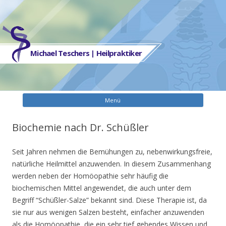
Michael Teschers | Heilpraktiker
Zum
Menü
Inhalt
spring
Biochemie nach Dr. Schüßler
Seit Jahren nehmen die Bemühungen zu, nebenwirkungsfreie,
natürliche Heilmittel anzuwenden. In diesem Zusammenhang
werden neben der Homöopathie sehr häufig die
biochemischen Mittel angewendet, die auch unter dem
Begriff “Schüßler-Salze” bekannt sind. Diese Therapie ist, da
sie nur aus wenigen Salzen besteht, einfacher anzuwenden
als die Homöopathie, die ein sehr tief gehendes Wissen und