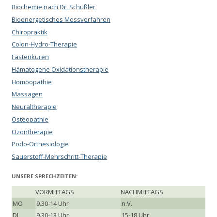
Biochemie nach Dr. Schüßler
Bioenergetisches Messverfahren
Chiropraktik
Colon-Hydro-Therapie
Fastenkuren
Hämatogene Oxidationstherapie
Homöopathie
Massagen
Neuraltherapie
Osteopathie
Ozontherapie
Podo-Orthesiologie
Sauerstoff-Mehrschritt-Therapie
UNSERE SPRECHZEITEN:
VORMITTAGS
NACHMITTAGS
MO
9.30-14 Uhr
n.V.
DI
9.30-13 Uhr
15-18 Uhr