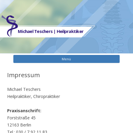
Michael Teschers | Heilpraktiker
Zum
Menü
Inhalt
spring
Impressum
Michael Teschers
Heilpraktiker, Chiropraktiker
Praxisanschrift:
Forststraße 45
12163 Berlin
Tel.: 030 / 7 92 11 83