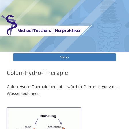
Michael Teschers | Heilpraktiker
Zum
Menü
Inhalt
spring
Colon-Hydro-Therapie
Colon-Hydro-Therapie bedeutet wörtlich Darmreinigung mit
Wasserspülungen.